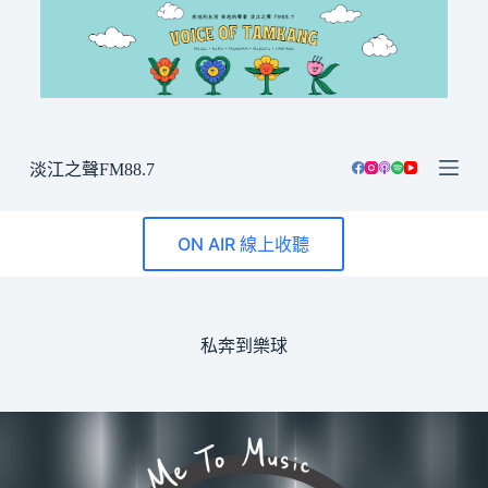
跳
至
主
要
內
容
淡江之聲FM88.7
ON AIR 線上收聽
私奔到樂球